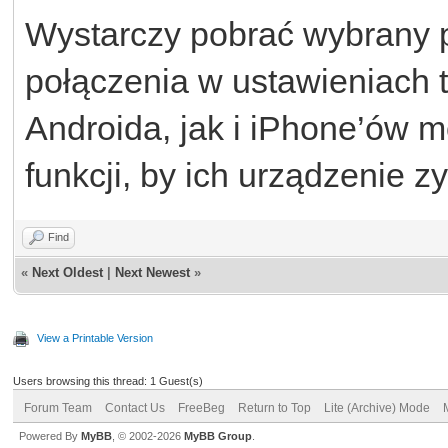
Wystarczy pobrać wybrany p
połączenia w ustawieniach 
Androida, jak i iPhone’ów m
funkcji, by ich urządzenie 
Find
«
Next Oldest
|
Next Newest
»
View a Printable Version
Users browsing this thread: 1 Guest(s)
Forum Team
Contact Us
FreeBeg
Return to Top
Lite (Archive) Mode
Powered By
MyBB
, © 2002-2026
MyBB Group
.