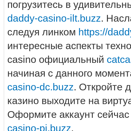
погрузитесь в удивительн
daddy-casino-ilt.buzz
. Нас
следуя линком
https://dad
интересные аспекты техно
casino официальный
catca
начиная с данного момент
casino-dc.buzz
. Откройте 
казино выходите на вирту
Оформите аккаунт сейчас
casino-pi.buzz
.