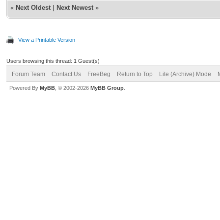
«
Next Oldest
|
Next Newest
»
View a Printable Version
Users browsing this thread: 1 Guest(s)
Forum Team
Contact Us
FreeBeg
Return to Top
Lite (Archive) Mode
Powered By
MyBB
, © 2002-2026
MyBB Group
.