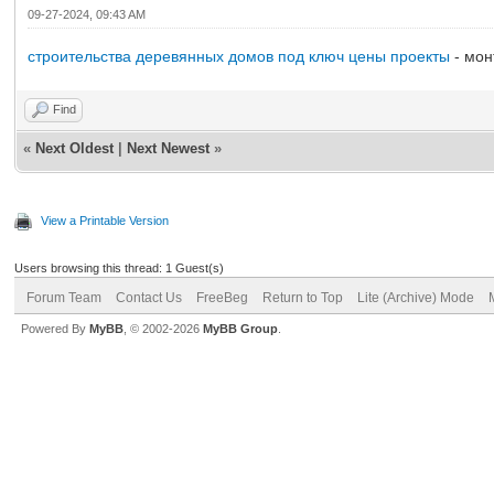
09-27-2024, 09:43 AM
строительства деревянных домов под ключ цены проекты
- мон
Find
«
Next Oldest
|
Next Newest
»
View a Printable Version
Users browsing this thread: 1 Guest(s)
Forum Team
Contact Us
FreeBeg
Return to Top
Lite (Archive) Mode
Powered By
MyBB
, © 2002-2026
MyBB Group
.