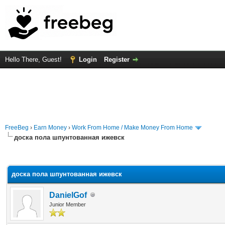
Hello There, Guest!
Login
Register
FreeBeg
›
Earn Money
›
Work From Home / Make Money From Home
доска пола шпунтованная ижевск
rage
доска пола шпунтованная ижевск
DanielGof
Junior Member