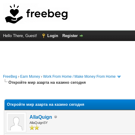
Hello There, Guest!
Login
Register
FreeBeg
›
Earn Money
›
Work From Home / Make Money From Home
Откройте мир азарта на казино сегодня
rage
Откройте мир азарта на казино сегодня
AllaQuign
AllaQuignSY