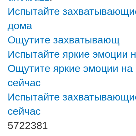
Испытайте захватывающие
дома
Ощутите захватывающ
Испытайте яркие эмоции н
Ощутите яркие эмоции на 
сейчас
Испытайте захватывающие 
сейчас
5722381