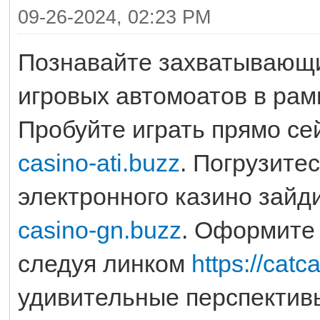
09-26-2024, 02:23 PM
Познавайте захватывающ
игровых автомоатов в ра
Пробуйте играть прямо се
casino-ati.buzz
. Погрузите
электронного казино зайд
casino-gn.buzz
. Оформите 
следуя линком
https://catc
удивительные перспективы