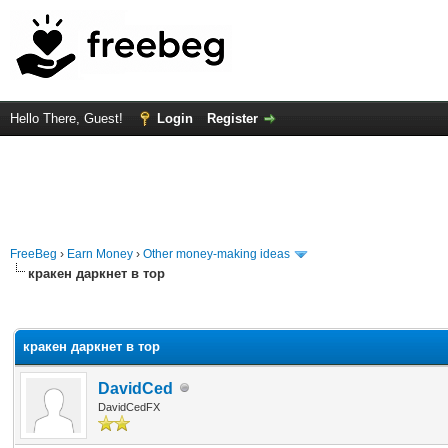
Hello There, Guest!
Login
Register
FreeBeg
›
Earn Money
›
Other money-making ideas
кракен даркнет в тор
rage
кракен даркнет в тор
DavidCed
DavidCedFX