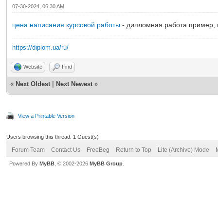
07-30-2024, 06:30 AM
цена написания курсовой работы
- дипломная работа пример, 
https://diplom.ua/ru/
Website
Find
«
Next Oldest
|
Next Newest
»
View a Printable Version
Users browsing this thread: 1 Guest(s)
Forum Team
Contact Us
FreeBeg
Return to Top
Lite (Archive) Mode
Powered By
MyBB
, © 2002-2026
MyBB Group
.