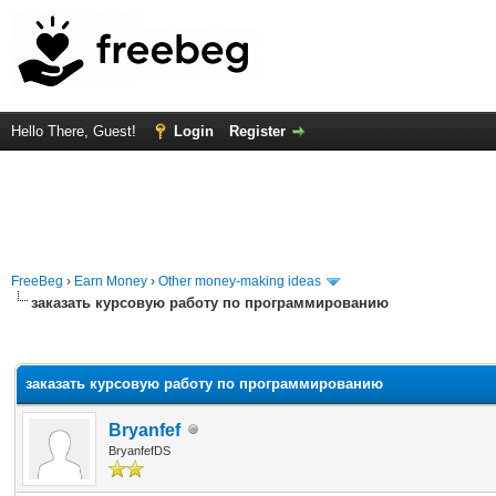
Hello There, Guest!
Login
Register
FreeBeg
›
Earn Money
›
Other money-making ideas
заказать курсовую работу по программированию
rage
заказать курсовую работу по программированию
Bryanfef
BryanfefDS