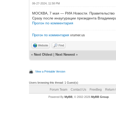
06-27-2024, 11:58 PM
МОСКВА, 7 мая — РИА Новости. Правительство Р
Сразу после инаугурации президента Владимира
Прогон по комментария
Прогон по комментария
xrumer.us
Website
Find
«
Next Oldest
|
Next Newest
»
View a Printable Version
Users browsing this thread: 1 Guest(s)
Forum Team
Contact Us
FreeBeg
Return 
Powered By
MyBB
, © 2002-2026
MyBB Group
.