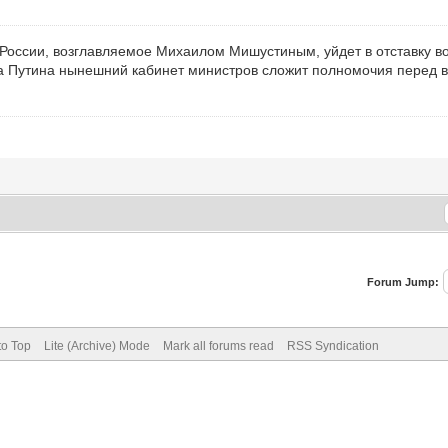
оссии, возглавляемое Михаилом Мишустиным, уйдет в отставку во
 Путина нынешний кабинет министров сложит полномочия перед вс
Forum Jump:
to Top
Lite (Archive) Mode
Mark all forums read
RSS Syndication