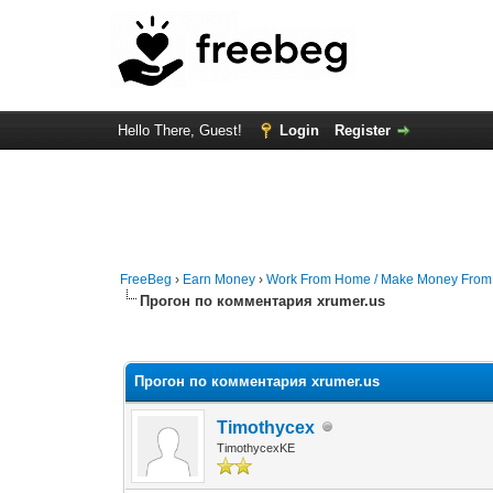
Hello There, Guest!
Login
Register
FreeBeg
›
Earn Money
›
Work From Home / Make Money Fro
Прогон по комментария xrumer.us
0 Vote(s) - 0 Average
1
2
3
4
5
Прогон по комментария xrumer.us
Timothycex
TimothycexKE