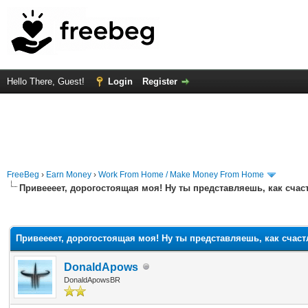
Hello There, Guest!
Login
Register
FreeBeg
›
Earn Money
›
Work From Home / Make Money From Home
Привеееет, дорогостоящая моя! Ну ты представляешь, как счаст
rage
Привеееет, дорогостоящая моя! Ну ты представляешь, как счаст
DonaldApows
DonaldApowsBR