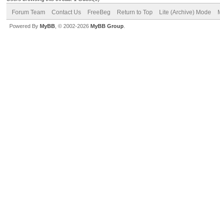
Forum Team
Contact Us
FreeBeg
Return to Top
Lite (Archive) Mode
Powered By
MyBB
, © 2002-2026
MyBB Group
.