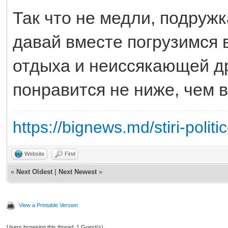
Так что не медли, подружк
давай вместе погрузимся 
отдыха и неиссякающей др
понравится не ниже, чем 
https://bignews.md/stiri-politi
Website
Find
«
Next Oldest
|
Next Newest
»
View a Printable Version
Users browsing this thread: 1 Guest(s)