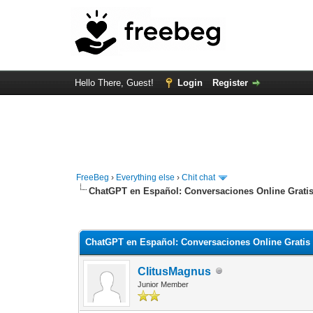
Hello There, Guest!
Login
Register
FreeBeg
›
Everything else
›
Chit chat
ChatGPT en Español: Conversaciones Online Gratis
0 Vote(s) - 0 Average
1
2
3
4
5
ChatGPT en Español: Conversaciones Online Gratis 
ClitusMagnus
Junior Member