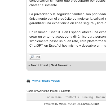
conversación sin tener que preocuparte por costos
chatear al instante.
La privacidad y la seguridad también son priorida
únicamente con el propósito de mejorar la calidad
garantizar una experiencia en línea segura y libre
En resumen, ChatGPT en Español ofrece una experie
crear un entorno acogedor y dinámico para person
simplemente pasar un buen rato, esta plataforma tie
ChatGPT en Español hoy mismo y descubre un mun
Find
«
Next Oldest
|
Next Newest
»
View a Printable Version
Users browsing this thread: 1 Guest(s)
Forum Team
Contact Us
FreeBeg
Return 
Powered By
MyBB
, © 2002-2026
MyBB Group
.