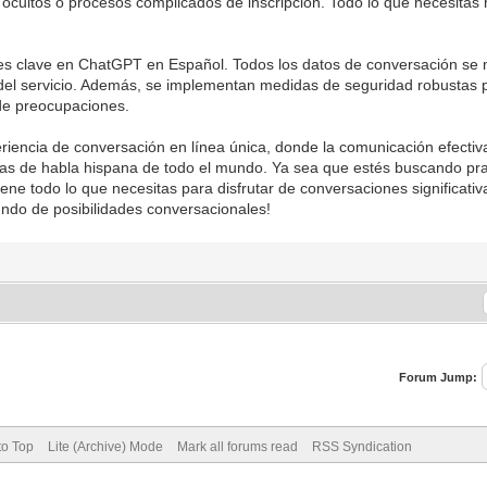
 ocultos o procesos complicados de inscripción. Todo lo que necesitas 
des clave en ChatGPT en Español. Todos los datos de conversación se 
 del servicio. Además, se implementan medidas de seguridad robustas p
 de preocupaciones.
ncia de conversación en línea única, donde la comunicación efectiva,
as de habla hispana de todo el mundo. Ya sea que estés buscando pra
ne todo lo que necesitas para disfrutar de conversaciones significativ
do de posibilidades conversacionales!
Forum Jump:
to Top
Lite (Archive) Mode
Mark all forums read
RSS Syndication