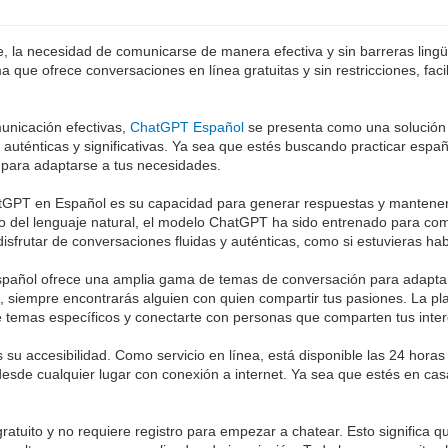
la necesidad de comunicarse de manera efectiva y sin barreras lingüí
que ofrece conversaciones en línea gratuitas y sin restricciones, faci
unicación efectivas,
ChatGPT Español
se presenta como una solución 
s auténticas y significativas. Ya sea que estés buscando practicar esp
a para adaptarse a tus necesidades.
tGPT en Español es su capacidad para generar respuestas y mantener 
o del lenguaje natural, el modelo ChatGPT ha sido entrenado para co
disfrutar de conversaciones fluidas y auténticas, como si estuvieras ha
spañol ofrece una amplia gama de temas de conversación para adaptars
ura, siempre encontrarás alguien con quien compartir tus pasiones. La 
 temas específicos y conectarte con personas que comparten tus inte
 accesibilidad. Como servicio en línea, está disponible las 24 horas d
sde cualquier lugar con conexión a internet. Ya sea que estés en casa
ito y no requiere registro para empezar a chatear. Esto significa q