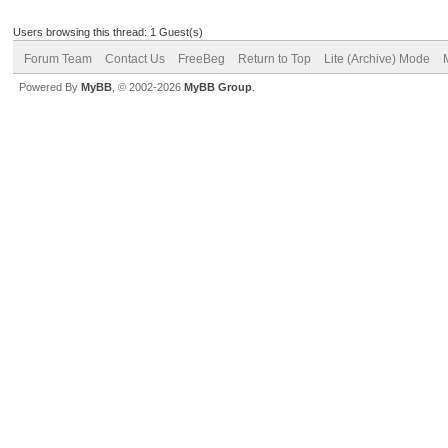
Users browsing this thread: 1 Guest(s)
Forum Team
Contact Us
FreeBeg
Return to Top
Lite (Archive) Mode
Powered By
MyBB
, © 2002-2026
MyBB Group
.