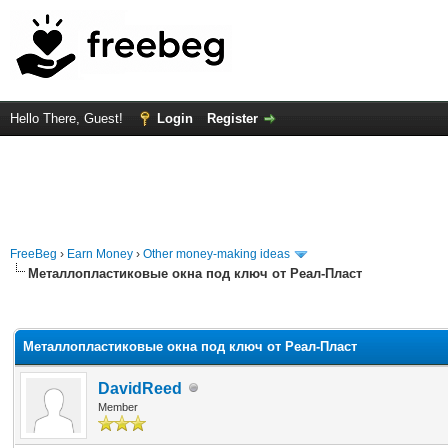
Hello There, Guest!
Login
Register
FreeBeg
›
Earn Money
›
Other money-making ideas
Металлопластиковые окна под ключ от Реал-Пласт
rage
Металлопластиковые окна под ключ от Реал-Пласт
DavidReed
Member