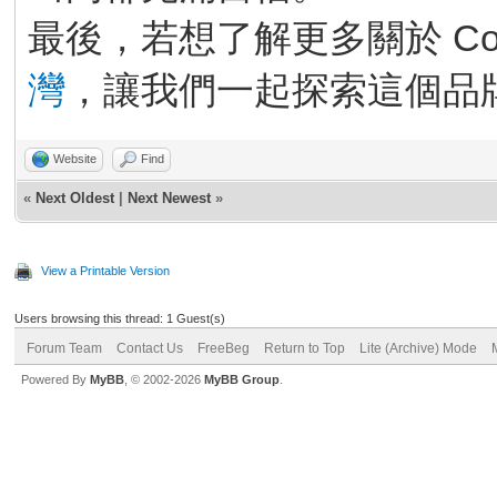
最後，若想了解更多關於 Co
灣
，讓我們一起探索這個品
Website
Find
«
Next Oldest
|
Next Newest
»
View a Printable Version
Users browsing this thread: 1 Guest(s)
Forum Team
Contact Us
FreeBeg
Return to Top
Lite (Archive) Mode
Powered By
MyBB
, © 2002-2026
MyBB Group
.