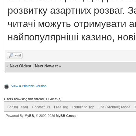
розвитку азартних розваг. 
читачі можуть отримувати 
найпопулярніші казино, нові
Find
«
Next Oldest
|
Next Newest
»
View a Printable Version
Users browsing this thread: 1 Guest(s)
Forum Team
Contact Us
FreeBeg
Return to Top
Lite (Archive) Mode
Powered By
MyBB
, © 2002-2026
MyBB Group
.