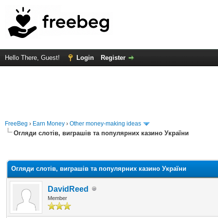
Hello There, Guest!
Login
Register
FreeBeg
›
Earn Money
›
Other money-making ideas
Огляди слотів, виграшів та популярних казино України
rage
Огляди слотів, виграшів та популярних казино України
DavidReed
Member