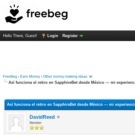
Hello There, Guest!
Login
Register
FreeBeg
›
Earn Money
›
Other money-making ideas
Así funciona el retiro en SapphireBet desde México — mi experienci
rage
Así funciona el retiro en SapphireBet desde México — mi experienci
DavidReed
Member