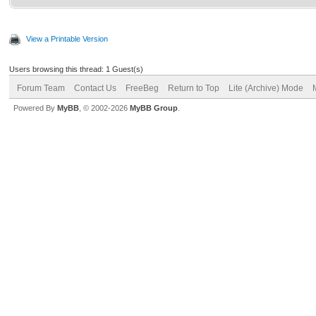
View a Printable Version
Users browsing this thread: 1 Guest(s)
Forum Team
Contact Us
FreeBeg
Return to Top
Lite (Archive) Mode
Powered By
MyBB
, © 2002-2026
MyBB Group
.