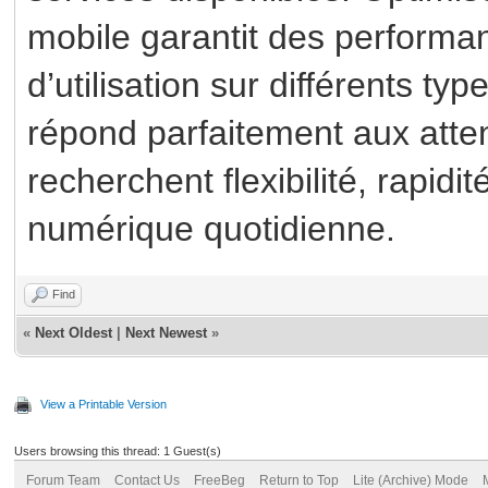
mobile garantit des performan
d’utilisation sur différents ty
répond parfaitement aux attent
recherchent flexibilité, rapidi
numérique quotidienne.
Find
«
Next Oldest
|
Next Newest
»
View a Printable Version
Users browsing this thread: 1 Guest(s)
Forum Team
Contact Us
FreeBeg
Return to Top
Lite (Archive) Mode