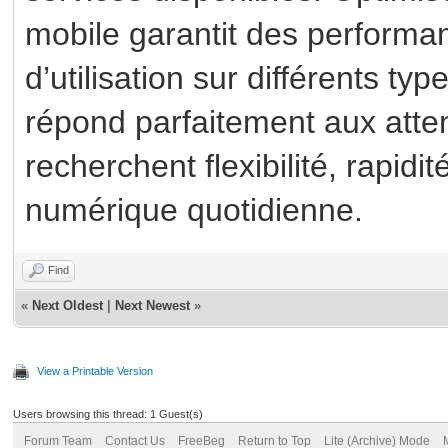
mobile garantit des performan
d’utilisation sur différents ty
répond parfaitement aux attent
recherchent flexibilité, rapidi
numérique quotidienne.
Find
«
Next Oldest
|
Next Newest
»
View a Printable Version
Users browsing this thread: 1 Guest(s)
Forum Team
Contact Us
FreeBeg
Return to Top
Lite (Archive) Mode