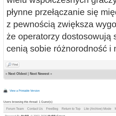
płynne przełączanie się mię
z pewnością zwiększa wygod
że operatorzy dostosowują s
cenią sobie różnorodność i
Find
«
Next Oldest
|
Next Newest
»
View a Printable Version
Users browsing this thread: 1 Guest(s)
Forum Team
Contact Us
FreeBeg
Return to Top
Lite (Archive) Mode
Powered By
MyBB
, © 2002-2026
MyBB Group
.