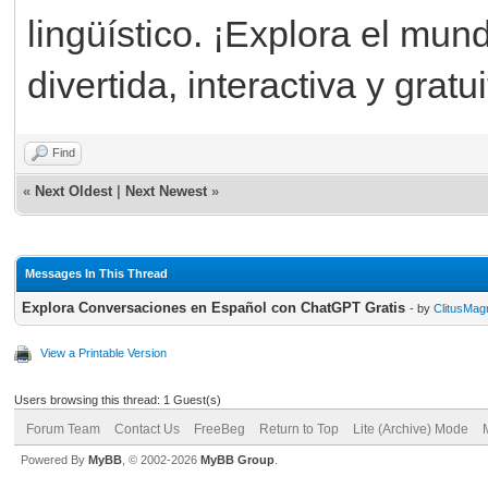
lingüístico. ¡Explora el mu
divertida, interactiva y gra
Find
«
Next Oldest
|
Next Newest
»
Messages In This Thread
Explora Conversaciones en Español con ChatGPT Gratis
- by
ClitusMag
View a Printable Version
Users browsing this thread: 1 Guest(s)
Forum Team
Contact Us
FreeBeg
Return to Top
Lite (Archive) Mode
Powered By
MyBB
, © 2002-2026
MyBB Group
.