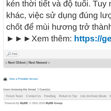
kén thời tiết và độ tuổi. T
khác, việc sử dụng đúng lượ
chốt để mùi hương trở thàn
►►►Xem thêm:
https://g
Find
«
Next Oldest
|
Next Newest
»
View a Printable Version
Users browsing this thread: 1 Guest(s)
Forum Team
Contact Us
FreeBeg
Return to Top
Lite (Archive) Mode
Powered By
MyBB
, © 2002-2026
MyBB Group
.