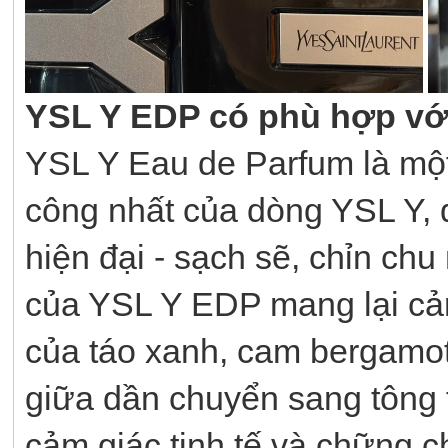
YSL Y EDP có phù hợp vớ
YSL Y Eau de Parfum là một
công nhất của dòng YSL Y, 
hiện đại - sạch sẽ, chỉn c
của YSL Y EDP mang lại cả
của táo xanh, cam bergamot
giữa dần chuyển sang tông 
cảm giác tinh tế và chững 