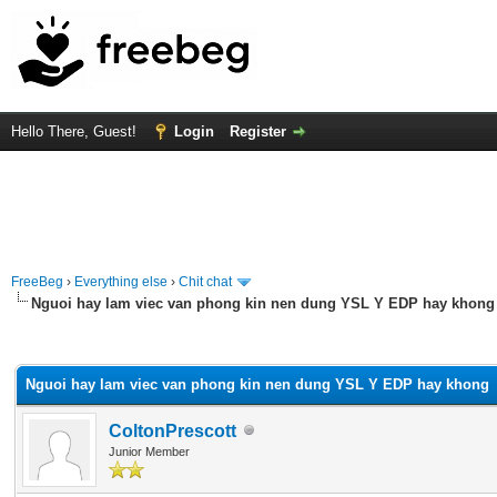
Hello There, Guest!
Login
Register
FreeBeg
›
Everything else
›
Chit chat
Nguoi hay lam viec van phong kin nen dung YSL Y EDP hay khong
rage
Nguoi hay lam viec van phong kin nen dung YSL Y EDP hay khong
ColtonPrescott
Junior Member