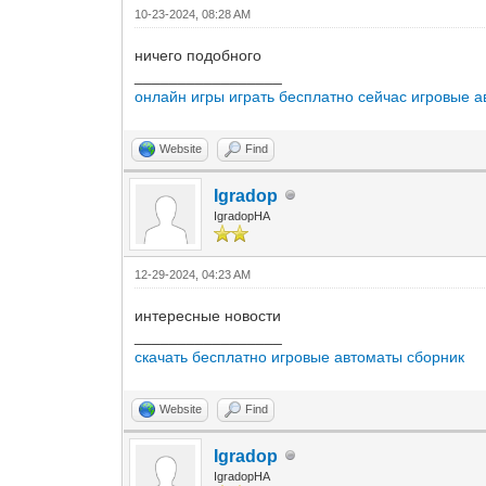
10-23-2024, 08:28 AM
ничего подобного
_________________
онлайн игры играть бесплатно сейчас игровые а
Website
Find
Igradop
IgradopHA
12-29-2024, 04:23 AM
интересные новости
_________________
скачать бесплатно игровые автоматы сборник
Website
Find
Igradop
IgradopHA