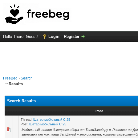
Hello There, Guest!
Login
Register
FreeBeg
›
Search
Results
Search Results
Post
Thread:
Шатер мобильный С 25
Post:
Шатер мобильный С 25
Мобильный шатер быстрого сбора от ТентЗавод.ру г. Ростова-на-Д
гармошка от компании TentZavod – это система, которая позволяет б