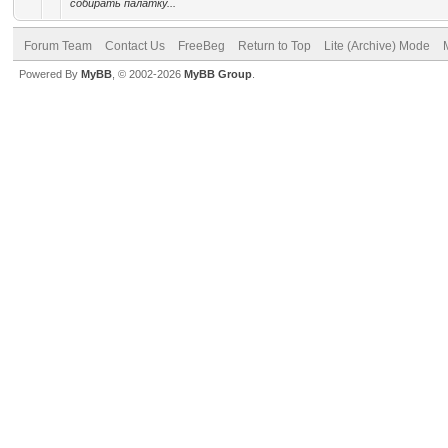
собирать палатку...
Forum Team
Contact Us
FreeBeg
Return to Top
Lite (Archive) Mode
Powered By
MyBB
, © 2002-2026
MyBB Group
.