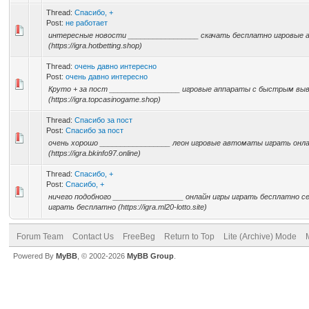
Thread:
Спасибо, +
Post:
не работает
интересные новости _________________ скачать бесплатно игровые
(https://igra.hotbetting.shop)
Thread:
очень давно интересно
Post:
очень давно интересно
Круто + за пост _________________ игровые аппараты с быстрым вы
(https://igra.topcasinogame.shop)
Thread:
Спасибо за пост
Post:
Спасибо за пост
очень хорошо _________________ леон игровые автоматы играть онл
(https://igra.bkinfo97.online)
Thread:
Спасибо, +
Post:
Спасибо, +
ничего подобного _________________ онлайн игры играть бесплатно 
играть бесплатно (https://igra.ml20-lotto.site)
Forum Team
Contact Us
FreeBeg
Return to Top
Lite (Archive) Mode
Powered By
MyBB
, © 2002-2026
MyBB Group
.