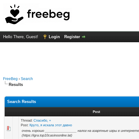
Hello There, Guest!
Login
Register
FreeBeg
›
Search
Results
Search Results
Post
Thread:
Спасибо, +
Post:
Круто, я искала этот давно
очень хорошо _________________ налог на азартные игры в интернет
(https://igra.top10casinoonline.lat)