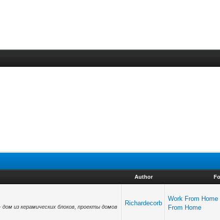
Author
F
Work From Home 
Richardecorb
/) - дом из керамических блоков, проекты домов
From Home