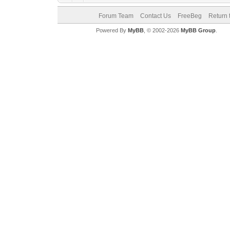
Forum Team
Contact Us
FreeBeg
Return 
Powered By
MyBB
, © 2002-2026
MyBB Group
.