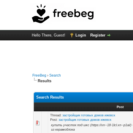
Hello There, Guest!
Login
Register
FreeBeg
›
Search
Results
Search Results
Post
Thread:
застройщик готовых домов ижевск
Post:
застройщик готовых домов ижевск
купить участок под ижс (https://xn--18-1lcl.xn--p1ai
из керамоблока