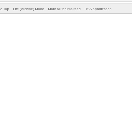
to Top
Lite (Archive) Mode
Mark all forums read
RSS Syndication