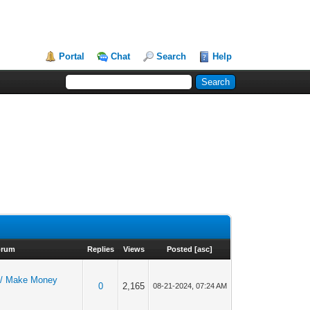
Portal
Chat
Search
Help
orum
Replies
Views
Posted
[
asc
]
/ Make Money
0
2,165
08-21-2024, 07:24 AM