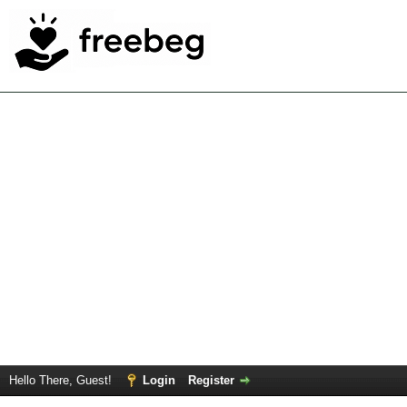
Hello There, Guest!
Login
Register