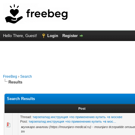
Hello There, Guest!
Login
Register
FreeBeg
›
Search
Results
Search Results
Post
Thread:
тирзепатид инструкция +по применению купить +в москве
Post:
тирзепатид инструкция +по применению купить +в мос...
мунжаро аналоги (https://mounjaro-medical.ru) - mounjaro tirzepatide отзы
tm