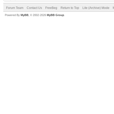
Forum Team
Contact Us
FreeBeg
Return to Top
Lite (Archive) Mode
Powered By
MyBB
, © 2002-2026
MyBB Group
.