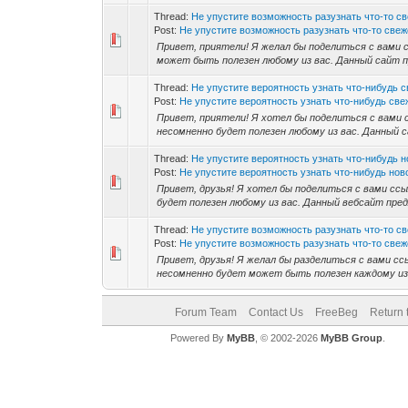
Thread:
Не упустите возможность разузнать что-то св
Post:
Не упустите возможность разузнать что-то свеже
Привет, приятели! Я желал бы поделиться с вами с
может быть полезен любому из вас. Данный сайт п
Thread:
Не упустите вероятность узнать что-нибудь с
Post:
Не упустите вероятность узнать что-нибудь свеж
Привет, приятели! Я хотел бы поделиться с вами с
несомненно будет полезен любому из вас. Данный с
Thread:
Не упустите вероятность узнать что-нибудь н
Post:
Не упустите вероятность узнать что-нибудь новое
Привет, друзья! Я хотел бы поделиться с вами ссы
будет полезен любому из вас. Данный вебсайт пред
Thread:
Не упустите возможность разузнать что-то св
Post:
Не упустите возможность разузнать что-то свеже
Привет, друзья! Я желал бы разделиться с вами сс
несомненно будет может быть полезен каждому из
Forum Team
Contact Us
FreeBeg
Return 
Powered By
MyBB
, © 2002-2026
MyBB Group
.