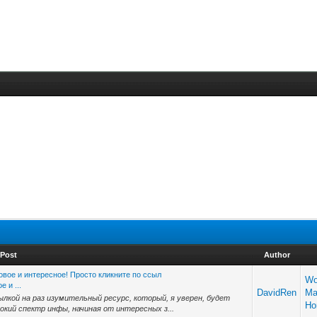
Post
Author
овое и интересное! Просто кликните по ссыл
Wo
 и ...
DavidRen
Ma
ылкой на раз изумительный ресурс, который, я уверен, будет
H
кий спектр инфы, начиная от интересных з...