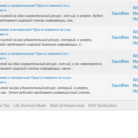
ежее и увлекательное! Просто кликните по с
Wo
е и ...
DavidRen
Ma
сылкой на один изумительный ресурс, кот-ый, я уверен, будет
H
редлагает широкий спектр информации, нач...
вежее и интересное! Просто кликните по ссы
Wo
ее и...
DavidRen
Ma
сылкой на раз удивительный ресурс, который, я уверен,
H
айт предлагает широкий диапазон информации, н...
овое и увлекательное! Просто кликните по с
Wo
 и ...
DavidRen
Ma
лкой на один изумительный ресурс, кот-ый, я не сомневается,
H
лагает широкий спектр информации, начин...
ежее и интересное! Просто кликните по ссыл
Wo
е и ...
DavidRen
Ma
ылкой на раз удивительный ресурс, который, я уверен,
H
 вас. Этот вебсайт предлагает размашистый спектр...
to Top
Lite (Archive) Mode
Mark all forums read
RSS Syndication