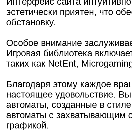
Интерфейс сайта интуитивно 
эстетически приятен, что об
обстановку.
Особое внимание заслуживае
Игровая библиотека включае
таких как NetEnt, Microgaming
Благодаря этому каждое вра
настоящее удовольствие. Вы
автоматы, созданные в стиле
автоматы с захватывающим 
графикой.