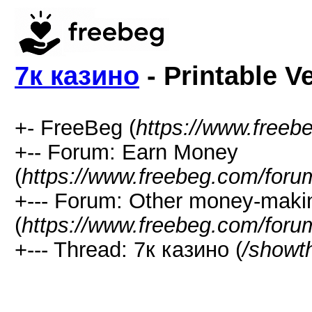
7к казино
- Printable V
+- FreeBeg (
https://www.freeb
+-- Forum: Earn Money
(
https://www.freebeg.com/foru
+--- Forum: Other money-maki
(
https://www.freebeg.com/foru
+--- Thread: 7к казино (
/showt