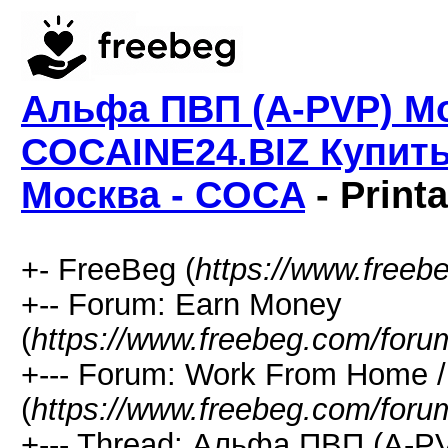
Альфа ПВП (A-PVP) Мо
COCAINE24.BIZ Купит
Москва - COCA
- Print
+- FreeBeg (
https://www.freeb
+-- Forum: Earn Money
(
https://www.freebeg.com/foru
+--- Forum: Work From Home
(
https://www.freebeg.com/foru
+--- Thread: Альфа ПВП (A-